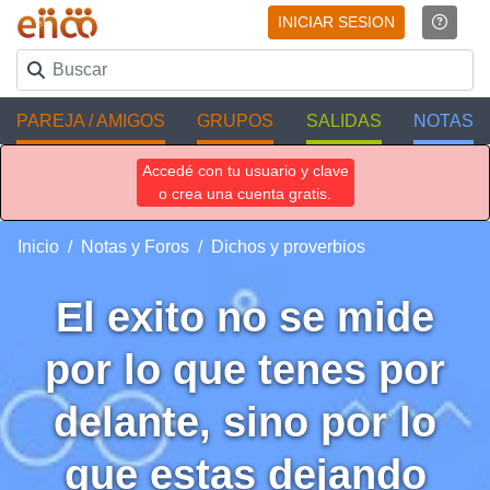
INICIAR SESION
PAREJA / AMIGOS
GRUPOS
SALIDAS
NOTAS
Accedé con tu usuario y clave
o crea una cuenta gratis.
Inicio
Notas y Foros
Dichos y proverbios
El exito no se mide
por lo que tenes por
delante, sino por lo
que estas dejando