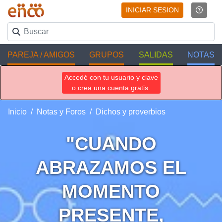
INICIAR SESION
PAREJA / AMIGOS
GRUPOS
SALIDAS
NOTAS
Accedé con tu usuario y clave
o crea una cuenta gratis.
Inicio
Notas y Foros
Dichos y proverbios
"CUANDO
ABRAZAMOS EL
MOMENTO
PRESENTE,