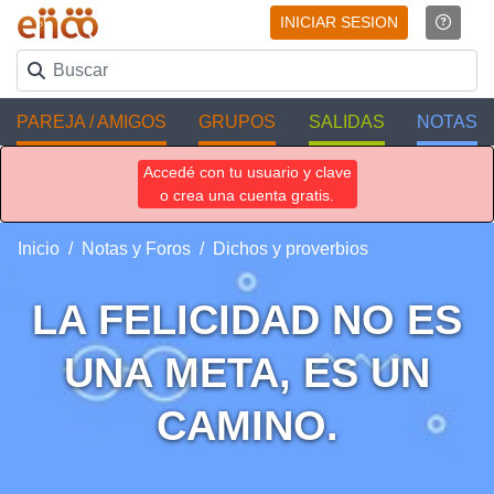
INICIAR SESION
PAREJA / AMIGOS
GRUPOS
SALIDAS
NOTAS
Accedé con tu usuario y clave
o crea una cuenta gratis.
Inicio
Notas y Foros
Dichos y proverbios
LA FELICIDAD NO ES
UNA META, ES UN
CAMINO.