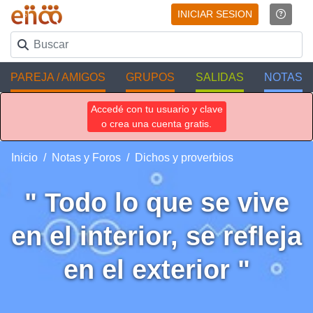
INICIAR SESION
PAREJA / AMIGOS
GRUPOS
SALIDAS
NOTAS
Accedé con tu usuario y clave
o crea una cuenta gratis.
Inicio
Notas y Foros
Dichos y proverbios
" Todo lo que se vive
en el interior, se refleja
en el exterior "