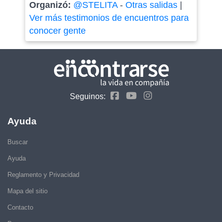
Organizó:
@STELITA
-
Otras salidas
|
Ver más testimonios de encuentros para
conocer gente
Seguinos:
Ayuda
Buscar
Ayuda
Reglamento y Privacidad
Mapa del sitio
Contacto