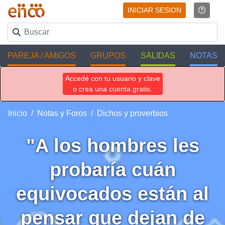
INICIAR SESION
PAREJA / AMIGOS
GRUPOS
SALIDAS
NOTAS
Accedé con tu usuario y clave
o crea una cuenta gratis.
Inicio
Notas y Foros
Dichos y proverbios
"A los hombres les
probaría cuán
equivocados están al
pensar que dejan de