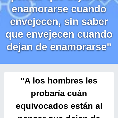
enamorarse cuando
envejecen, sin saber
que envejecen cuando
dejan de enamorarse"
"A los hombres les
probaría cuán
equivocados están al