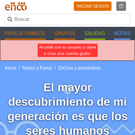
INICIAR SESION
PAREJA / AMIGOS
GRUPOS
SALIDAS
NOTAS
Accedé con tu usuario y clave
o crea una cuenta gratis.
Inicio
Notas y Foros
Dichos y proverbios
El mayor
descubrimiento de mi
generación es que los
seres humanos