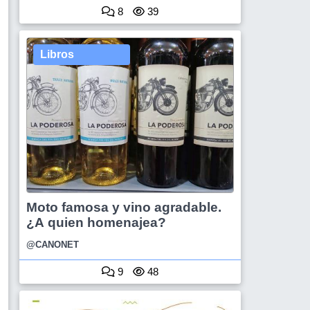
8
39
Libros
Moto famosa y vino agradable.
¿A quien homenajea?
@CANONET
9
48