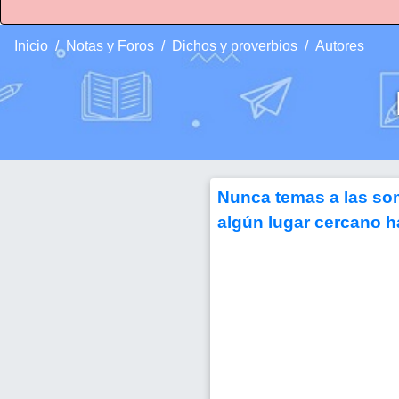
Inicio
Notas y Foros
Dichos y proverbios
Autores
Nunca temas a las som
algún lugar cercano h