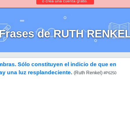
o crea una cuenta gratis.
Frases de RUTH RENKE
bras. Sólo constituyen el indicio de que en
ay una luz resplandeciente.
(Ruth Renkel)
#P6250