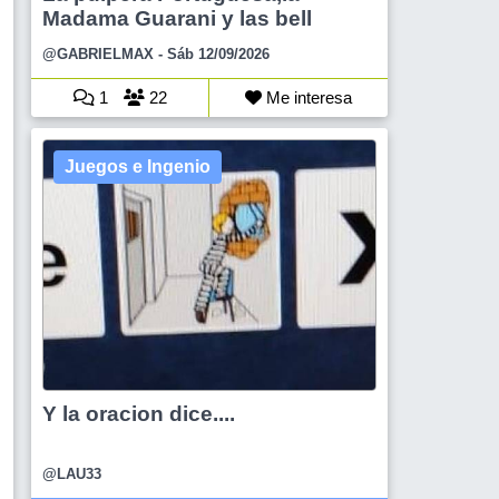
Madama Guarani y las bell
@GABRIELMAX
- Sáb 12/09/2026
1
22
Me interesa
Juegos e Ingenio
Y la oracion dice....
@LAU33