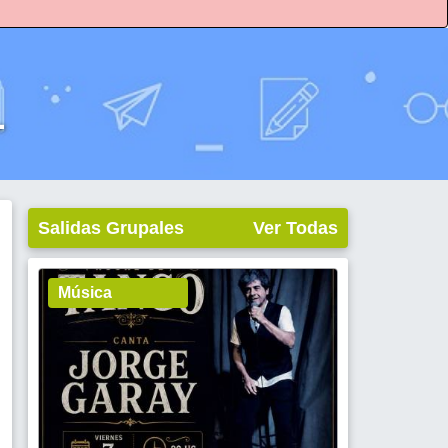
L
Salidas Grupales
Ver Todas
Música