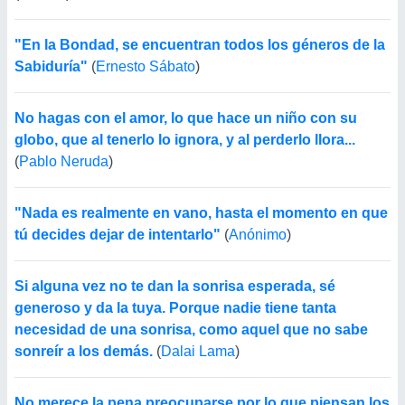
"En la Bondad, se encuentran todos los géneros de la
Sabiduría"
(
Ernesto Sábato
)
No hagas con el amor, lo que hace un niño con su
globo, que al tenerlo lo ignora, y al perderlo llora...
(
Pablo Neruda
)
"Nada es realmente en vano, hasta el momento en que
tú decides dejar de intentarlo"
(
Anónimo
)
Si alguna vez no te dan la sonrisa esperada, sé
generoso y da la tuya. Porque nadie tiene tanta
necesidad de una sonrisa, como aquel que no sabe
sonreír a los demás.
(
Dalai Lama
)
No merece la pena preocuparse por lo que piensan los