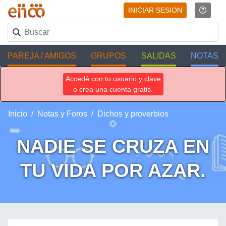
INICIAR SESION
PAREJA / AMIGOS
GRUPOS
SALIDAS
NOTAS
Accedé con tu usuario y clave
o crea una cuenta gratis.
Inicio
Notas y Foros
Dichos y proverbios
NADIE SE CRUZA EN
TU VIDA POR AZAR.