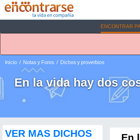
ENCONTRAR PA
Inicio
Notas y Foros
Dichos y proverbios
En la vida hay dos co
VER MAS DICHOS
En 