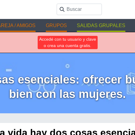
REJA / AMIGOS
GRUPOS
SALIDAS GRUPALES
Accedé con tu usuario y clave
o crea una cuenta gratis.
sas esenciales: ofrecer b
bien con las mujeres.
la vida hay dos cosas esencia