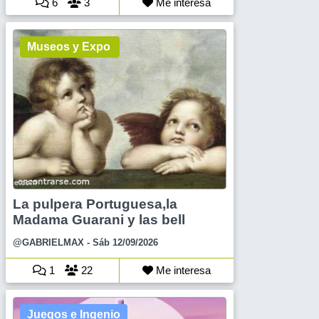
6
3
Me interesa
Museos y Expo
La pulpera Portuguesa,la
Madama Guarani y las bell
@GABRIELMAX
- Sáb 12/09/2026
1
22
Me interesa
Juegos e Ingenio