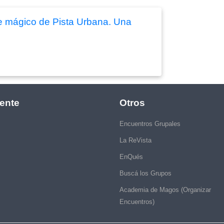
nte mágico de Pista Urbana. Una
ente
Otros
Encuentros Grupales
La ReVista
EnQués
Buscá los Grupos
Academia de Magos (Organizar
Encuentros)