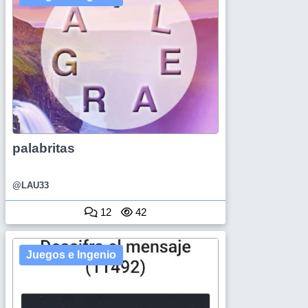
palabritas
@LAU33
12
42
Juegos e Ingenio