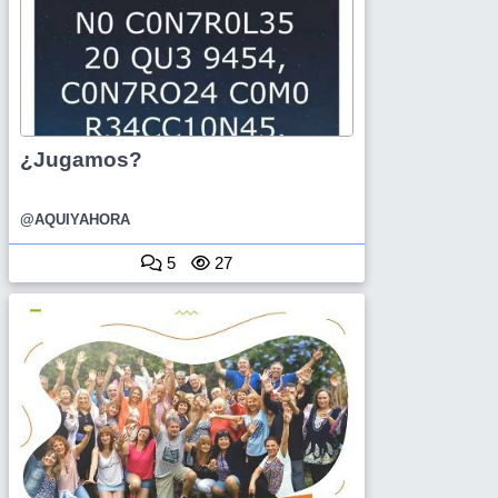
¿Jugamos?
@AQUIYAHORA
5
27