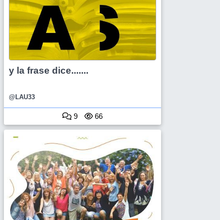
y la frase dice.......
@LAU33
9
66