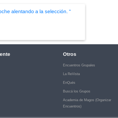
oche alentando a la selección. "
ente
Otros
Encuentros Grupales
La ReVista
EnQués
Buscá los Grupos
Academia de Magos (Organizar
Encuentros)