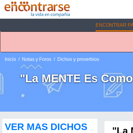
ENCONTRAR PA
Inicio
Notas y Foros
Dichos y proverbios
"La MENTE Es Como U
VER MAS DICHOS
"La 