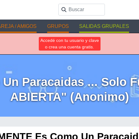
REJA / AMIGOS
GRUPOS
SALIDAS GRUPALES
Accedé con tu usuario y clave
o crea una cuenta gratis.
n Paracaidas ... Solo 
ABIERTA" (Anonimo)
MENTE Es Como Un Paracaida