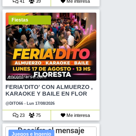
41
39
Me interesa
Fiestas
FERIA'DITO' CON ALMUERZO ,
KARAOKE Y BAILE EN FLOR
@DITO66
- Lun 17/08/2026
23
75
Me interesa
Juegos e Ingenio