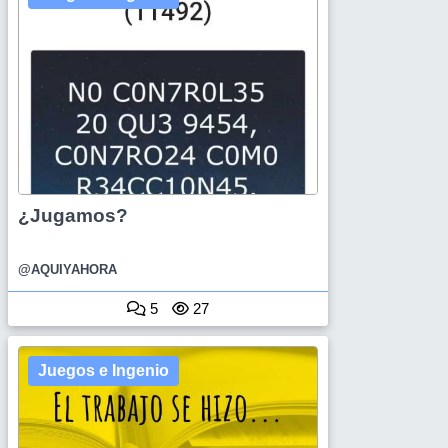
¿Jugamos?
@AQUIYAHORA
5
27
Juegos e Ingenio