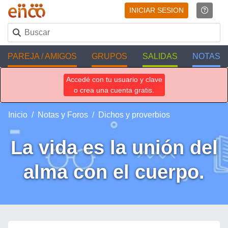
INICIAR SESION
PAREJA / AMIGOS
GRUPOS
SALIDAS
NOTAS
Accedé con tu usuario y clave
o crea una cuenta gratis.
Inicio
Notas y Foros
Dichos y proverbios
La vida es la unión del
alma con el cuerpo.