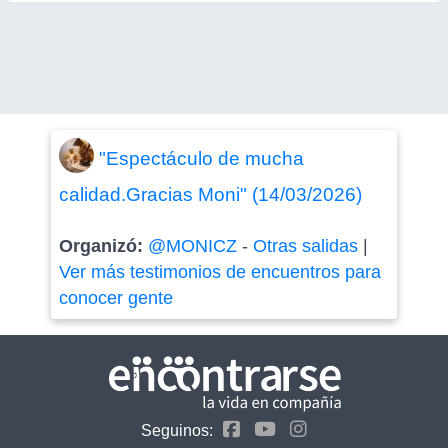
"Espectáculo de mucha
calidad.Gracias Moni" (14/03/2026)
Organizó:
@MONICZ
-
Otras salidas
|
Ver más testimonios de encuentros para
conocer gente
Seguinos: