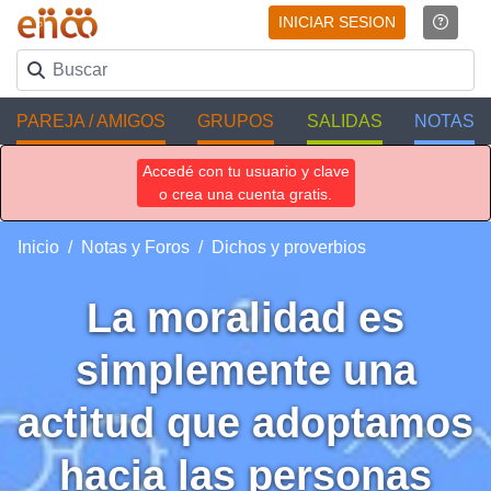
INICIAR SESION
PAREJA / AMIGOS
GRUPOS
SALIDAS
NOTAS
Accedé con tu usuario y clave
o crea una cuenta gratis.
Inicio
Notas y Foros
Dichos y proverbios
La moralidad es
simplemente una
actitud que adoptamos
hacia las personas