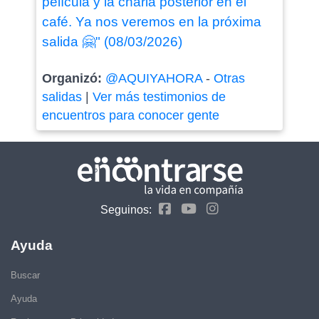
película y la charla posterior en el
café. Ya nos veremos en la próxima
salida 🤗" (08/03/2026)
Organizó:
@AQUIYAHORA
-
Otras
salidas
|
Ver más testimonios de
encuentros para conocer gente
Seguinos:
Ayuda
Buscar
Ayuda