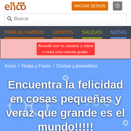
INICIAR SESION
PAREJA / AMIGOS
GRUPOS
SALIDAS
NOTAS
Accedé con tu usuario y clave
o crea una cuenta gratis.
Inicio
Notas y Foros
Dichos y proverbios
Encuentra la felicidad
en cosas pequeñas y
veraz que grande es el
mundo!!!!!