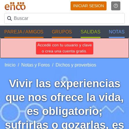
INICIAR SESION
PAREJA / AMIGOS
GRUPOS
SALIDAS
NOTAS
Accedé con tu usuario y clave
o crea una cuenta gratis.
Inicio
Notas y Foros
Dichos y proverbios
Vivir las experiencias
que nos ofrece la vida,
es obligatorio;
sufrirlas o gozarlas, es