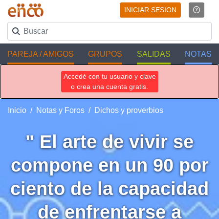
INICIAR SESION
PAREJA / AMIGOS
GRUPOS
SALIDAS
NOTAS
Accedé con tu usuario y clave
o crea una cuenta gratis.
Inicio
Notas y Foros
Dichos y proverbios
" El arte de vivir se
compone en un 90 por
ciento de la capacidad
de enfrentarse a