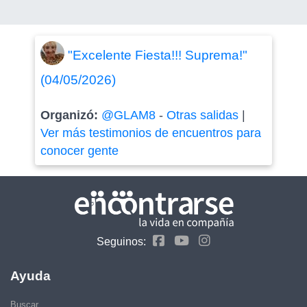
"Excelente Fiesta!!! Suprema!"
(04/05/2026)
Organizó:
@GLAM8
-
Otras salidas
|
Ver más testimonios de encuentros para
conocer gente
Seguinos:
Ayuda
Buscar