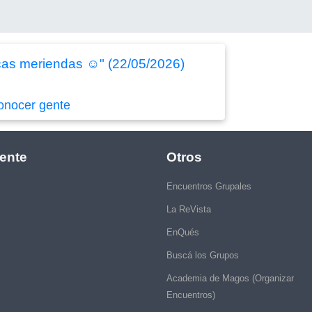
icas meriendas ☺️" (22/05/2026)
onocer gente
ente
Otros
Encuentros Grupales
La ReVista
EnQués
Buscá los Grupos
Academia de Magos (Organizar
Encuentros)