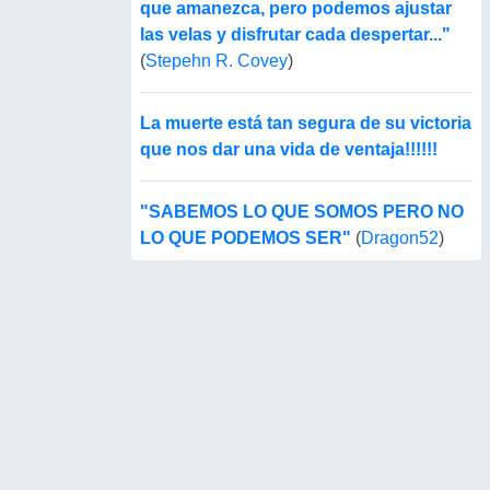
que amanezca, pero podemos ajustar
las velas y disfrutar cada despertar..."
(
Stepehn R. Covey
)
La muerte está tan segura de su victoria
que nos dar una vida de ventaja!!!!!!
"SABEMOS LO QUE SOMOS PERO NO
LO QUE PODEMOS SER"
(
Dragon52
)