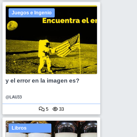
Juegos e Ingenio
y el error en la imagen es?
@LAU33
5
33
Libros