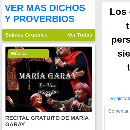
VER MAS DICHOS
Los 
Y PROVERBIOS
Salidas Grupales
Ver Todas
per
si
Música
Registrat
RECITAL GRATUITO DE MARÍA
GARAY