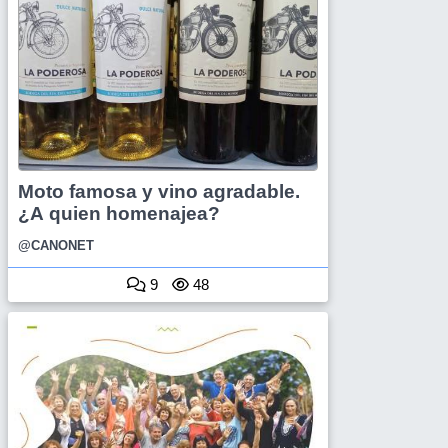
Moto famosa y vino agradable.
¿A quien homenajea?
@CANONET
9
48