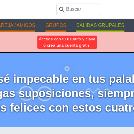
REJA / AMIGOS
GRUPOS
SALIDAS GRUPALES
Accedé con tu usuario y clave
o crea una cuenta gratis.
sé impecable en tus pala
as suposiciones, siempre
 felices con estos cuatr