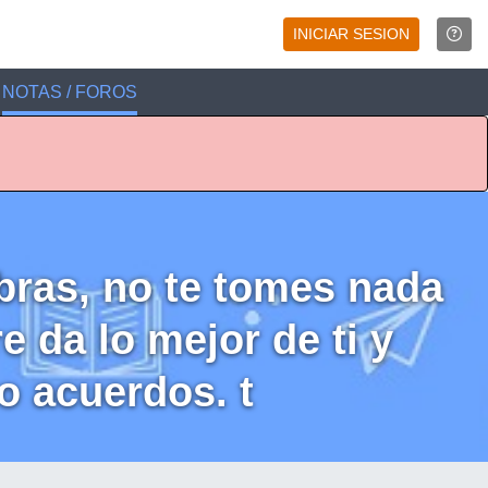
INICIAR SESION
NOTAS / FOROS
bras, no te tomes nada
 da lo mejor de ti y
o acuerdos. t