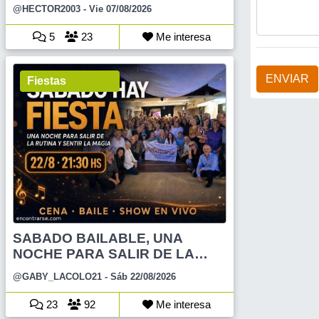
@HECTOR2003
- Vie 07/08/2026
5
23
Me interesa
ENVIAR
Fiestas
SABADO BAILABLE, UNA
NOCHE PARA SALIR DE LA
RUTINA
@GABY_LACOLO21
- Sáb 22/08/2026
23
92
Me interesa