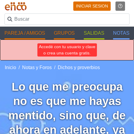
INICIAR SESION
PAREJA / AMIGOS
GRUPOS
SALIDAS
NOTAS
Accedé con tu usuario y clave
o crea una cuenta gratis.
Inicio
Notas y Foros
Dichos y proverbios
Lo que me preocupa
no es que me hayas
mentido, sino que, de
ahora en adelante, ya