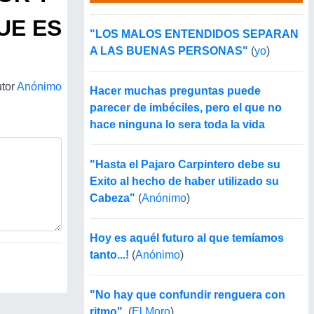
UE ES
"LOS MALOS ENTENDIDOS SEPARAN
A LAS BUENAS PERSONAS"
(
yo
)
.
tor
Anónimo
Hacer muchas preguntas puede
parecer de imbéciles, pero el que no
hace ninguna lo sera toda la vida
"Hasta el Pajaro Carpintero debe su
Exito al hecho de haber utilizado su
Cabeza"
(
Anónimo
)
Hoy es aquél futuro al que temíamos
tanto...!
(
Anónimo
)
"No hay que confundir renguera con
ritmo".
(
El Moro
)