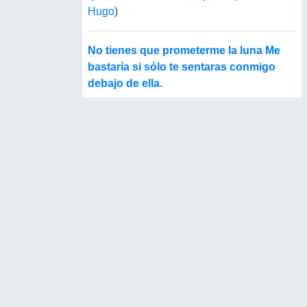
Hugo
)
No tienes que prometerme la luna Me
bastaría si sólo te sentaras conmigo
debajo de ella.