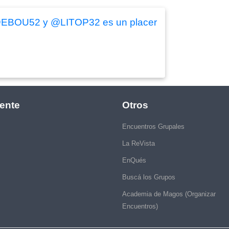
as @EBOU52 y @LITOP32 es un placer
ente
Otros
Encuentros Grupales
La ReVista
EnQués
Buscá los Grupos
Academia de Magos (Organizar
Encuentros)