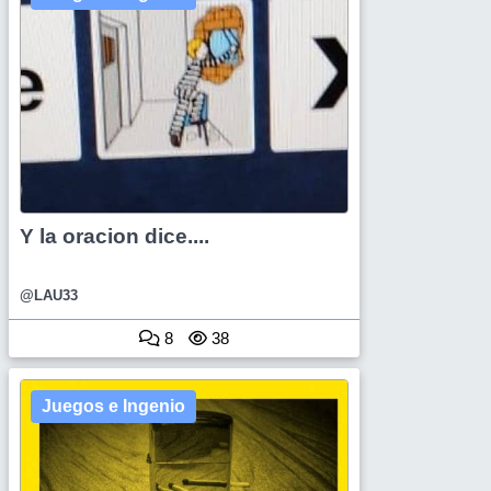
Y la oracion dice....
@LAU33
8
38
Juegos e Ingenio