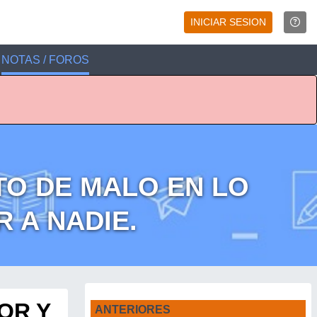
INICIAR SESION
NOTAS / FOROS
TO DE MALO EN LO
 A NADIE.
OR Y
ANTERIORES