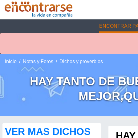
ENCONTRAR PA
Inicio
Notas y Foros
Dichos y proverbios
HAY TANTO DE BU
MEJOR,QU
VER MAS DICHOS
HAY