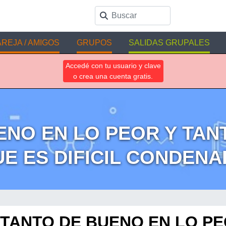
REJA / AMIGOS
GRUPOS
SALIDAS GRUPALES
Accedé con tu usuario y clave
o crea una cuenta gratis.
ENO EN LO PEOR Y TAN
E ES DIFICIL CONDENAR
 TANTO DE BUENO EN LO PE