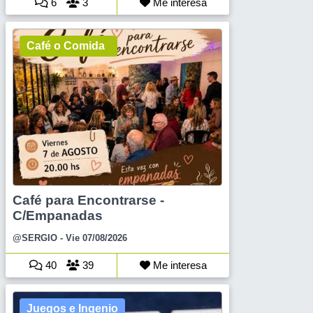
6
3
Me interesa
Café o Comida
Café para Encontrarse -
C/Empanadas
@SERGIO
- Vie 07/08/2026
40
39
Me interesa
Juegos e Ingenio