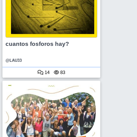
cuantos fosforos hay?
@LAU33
14
83