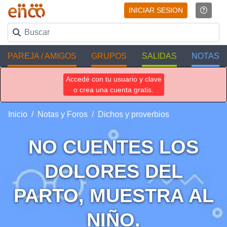
INICIAR SESION
PAREJA / AMIGOS
GRUPOS
SALIDAS
NOTAS
Accedé con tu usuario y clave
o crea una cuenta gratis.
Inicio
Notas y Foros
Dichos y proverbios
NO CUENTES LOS
DOLORES DEL
PARTO, MUESTRA AL
NIÑO.