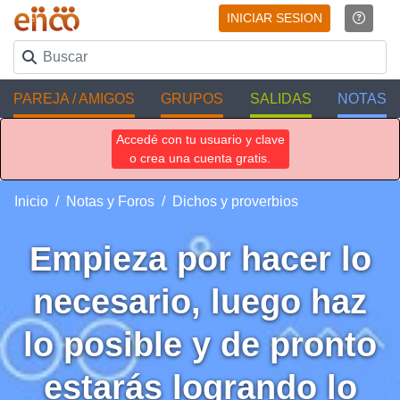
INICIAR SESION
PAREJA / AMIGOS
GRUPOS
SALIDAS
NOTAS
Accedé con tu usuario y clave
o crea una cuenta gratis.
Inicio
Notas y Foros
Dichos y proverbios
Empieza por hacer lo
necesario, luego haz
lo posible y de pronto
estarás logrando lo