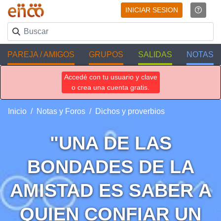
INICIAR SESION
PAREJA / AMIGOS
GRUPOS
SALIDAS
NOTAS
Accedé con tu usuario y clave
o crea una cuenta gratis.
Inicio
Notas y Foros
Dichos y proverbios
"UNA DE LAS
BONDADES DE LA
AMISTAD ES SABER A
QUIEN CONFIAR UN