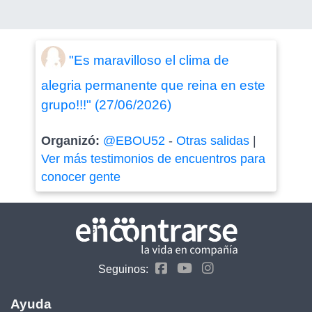
"Es maravilloso el clima de
alegria permanente que reina en este
grupo!!!" (27/06/2026)
Organizó:
@EBOU52
-
Otras salidas
|
Ver más testimonios de encuentros para
conocer gente
Seguinos:
Ayuda