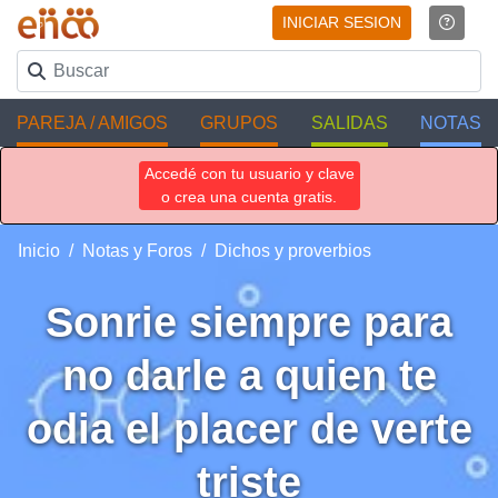
INICIAR SESION
PAREJA / AMIGOS
GRUPOS
SALIDAS
NOTAS
Accedé con tu usuario y clave
o crea una cuenta gratis.
Inicio
Notas y Foros
Dichos y proverbios
Sonrie siempre para
no darle a quien te
odia el placer de verte
triste