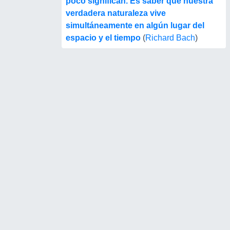
poco significan. Es saber que nuestra
verdadera naturaleza vive
simultáneamente en algún lugar del
espacio y el tiempo
(
Richard Bach
)