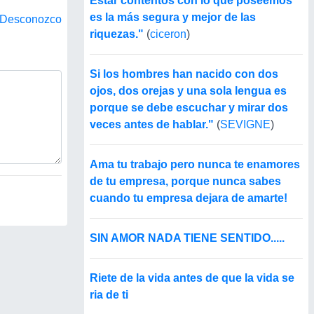
Estar contentos con lo que poseemos
es la más segura y mejor de las
Desconozco
riquezas."
(
ciceron
)
Si los hombres han nacido con dos
ojos, dos orejas y una sola lengua es
porque se debe escuchar y mirar dos
veces antes de hablar."
(
SEVIGNE
)
Ama tu trabajo pero nunca te enamores
de tu empresa, porque nunca sabes
cuando tu empresa dejara de amarte!
SIN AMOR NADA TIENE SENTIDO.....
Riete de la vida antes de que la vida se
ria de ti