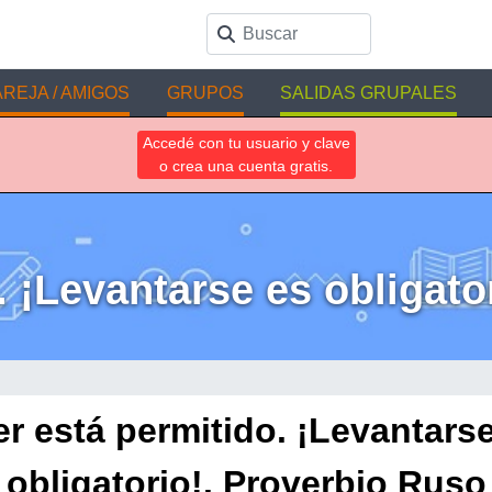
REJA / AMIGOS
GRUPOS
SALIDAS GRUPALES
Accedé con tu usuario y clave
o crea una cuenta gratis.
. ¡Levantarse es obligato
r está permitido. ¡Levantars
obligatorio!. Proverbio Ruso