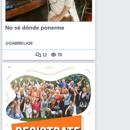
No sé dónde ponerme
@GABRIELA58
12
78