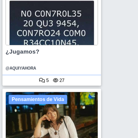
¿Jugamos?
@AQUIYAHORA
5
27
Pensamientos de Vida