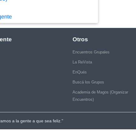
gente
ente
Otros
Encuentros Grupales
La ReVista
EnQués
Buscá los Grupos
Academia de Magos (Organizar
Encuentros)
vamos a la gente a que sea feliz."