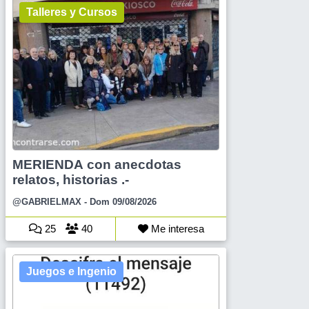
Talleres y Cursos
MERIENDA con anecdotas
relatos, historias .-
@GABRIELMAX
- Dom 09/08/2026
25
40
Me interesa
Juegos e Ingenio