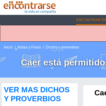
ENCONTRAR PA
Inicio
Notas y Foros
Dichos y proverbios
Caer está permitido
VER MAS DICHOS
Cae
Y PROVERBIOS