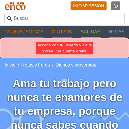
INICIAR SESION
PAREJA / AMIGOS
GRUPOS
SALIDAS
NOTAS
Accedé con tu usuario y clave
o crea una cuenta gratis.
Inicio
Notas y Foros
Dichos y proverbios
Ama tu trabajo pero
nunca te enamores de
tu empresa, porque
nunca sabes cuando