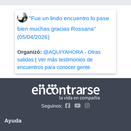
"Fue un lindo encuentro lo pase
bien muchas gracias Rossana"
(05/04/2026)
Organizó:
@AQUIYAHORA
-
Otras
salidas
|
Ver más testimonios de
encuentros para conocer gente
Seguinos:
Ayuda