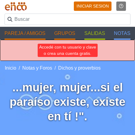
INICIAR SESION
PAREJA / AMIGOS
GRUPOS
SALIDAS
NOTAS
Accedé con tu usuario y clave
o crea una cuenta gratis.
Inicio
Notas y Foros
Dichos y proverbios
...mujer, mujer...si el
paraíso existe, existe
en tí !".