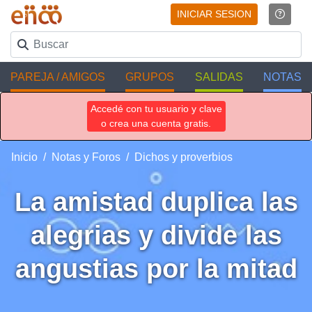
INICIAR SESION
PAREJA / AMIGOS
GRUPOS
SALIDAS
NOTAS
Accedé con tu usuario y clave
o crea una cuenta gratis.
Inicio
Notas y Foros
Dichos y proverbios
La amistad duplica las
alegrias y divide las
angustias por la mitad