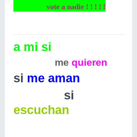
vote a nadie ! ! ! ! !
a mi si
me
quieren
si
me aman
si
escuchan