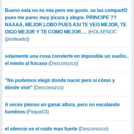
Bueno esta no es mia pero me gusto. se las compartO
pues me parec muy picara y alegre. PRINCIPE ??
NAAAA, MEJOR LOBO PUES ASI TE VEO MEJOR, TE
OIGO MEJOR Y TE COMO MEJOR.....
(
HOLAENOC
(pirateado)
)
solamente una cosa convierte en imposible un sueño..
el miedo al fracaso
(
Desconozco
)
"No podemos elegir donde nacer pero si còmo y
dònde vivir"
(
Desconozco
)
A veces pienso en ganar altura, pero no escalando
hombres
(
Peque03
)
el silencio es el ruido mas fuerte
(
Desconozco
)