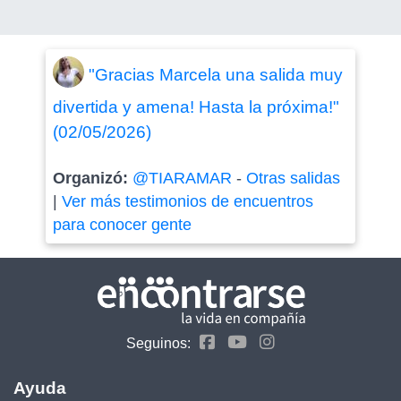
"Gracias Marcela una salida muy
divertida y amena! Hasta la próxima!"
(02/05/2026)
Organizó:
@TIARAMAR
-
Otras salidas
|
Ver más testimonios de encuentros
para conocer gente
Seguinos:
Ayuda