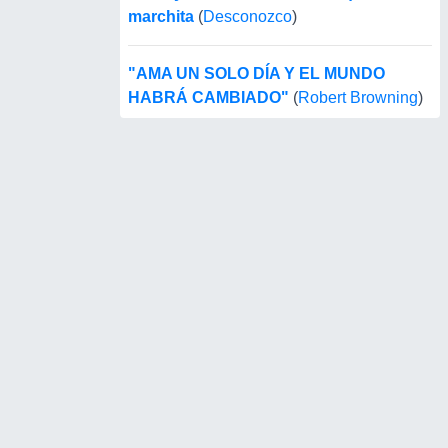
marchita
(
Desconozco
)
"AMA UN SOLO DÍA Y EL MUNDO
HABRÁ CAMBIADO"
(
Robert Browning
)