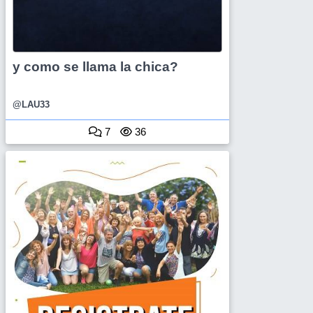
y como se llama la chica?
@LAU33
7
36