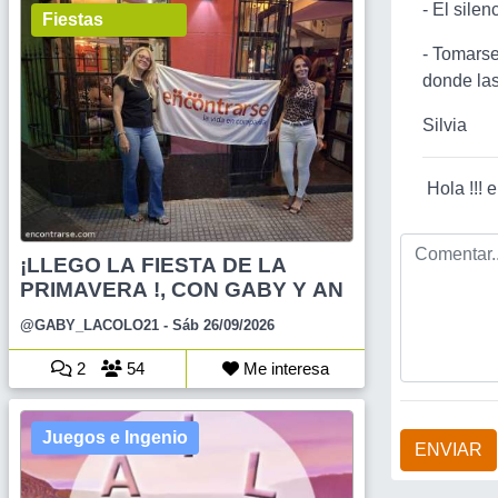
- El sile
Fiestas
- Tomarse
donde las
Silvia
Hola !!! 
¡LLEGO LA FIESTA DE LA
PRIMAVERA !, CON GABY Y AN
@GABY_LACOLO21
- Sáb 26/09/2026
2
54
Me interesa
Juegos e Ingenio
ENVIAR