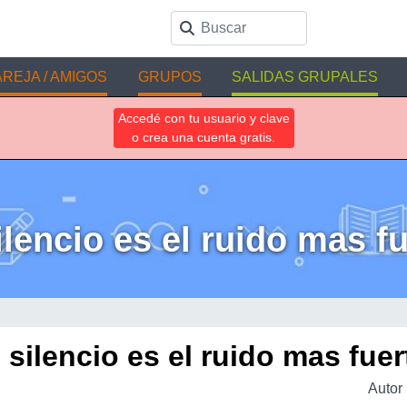
REJA / AMIGOS
GRUPOS
SALIDAS GRUPALES
Accedé con tu usuario y clave
o crea una cuenta gratis.
ilencio es el ruido mas f
l silencio es el ruido mas fuer
Autor