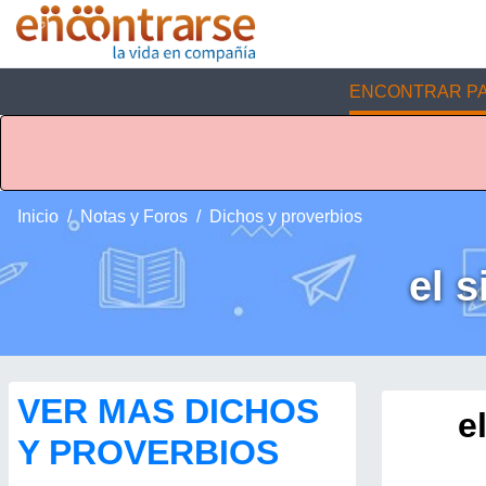
ENCONTRAR PA
Inicio
Notas y Foros
Dichos y proverbios
el s
VER MAS DICHOS
e
Y PROVERBIOS