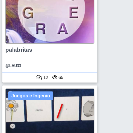
palabritas
@LAU33
12
65
Juegos e Ingenio