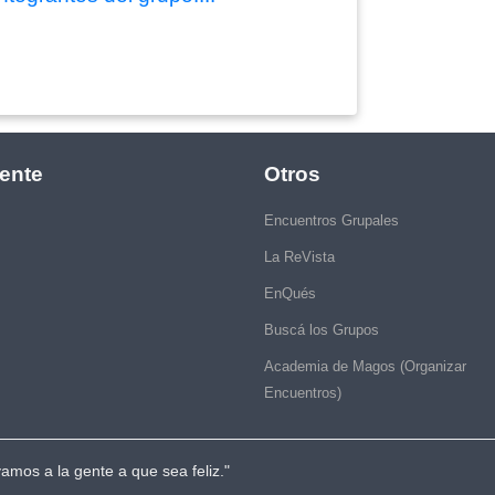
ente
Otros
Encuentros Grupales
La ReVista
EnQués
Buscá los Grupos
Academia de Magos (Organizar
Encuentros)
vamos a la gente a que sea feliz."