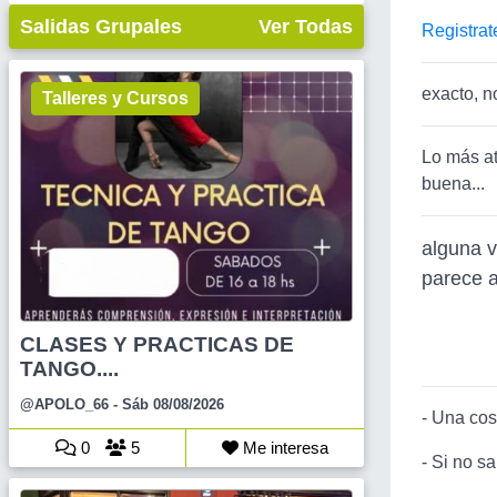
Salidas Grupales
Ver Todas
Registrat
exacto, n
Talleres y Cursos
Lo más at
buena...
alguna v
parece 
CLASES Y PRACTICAS DE
TANGO....
@APOLO_66
- Sáb 08/08/2026
- Una cosa
0
5
Me interesa
- Si no s