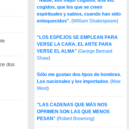
"Nadie, son mejor cogidos, una vez
cogidos, que los que se creen
espirituales y sabios, cuando han sido
enloquecidos".
(
William Shakespeare
)
"LOS ESPEJOS SE EMPLEAN PARA
nte
VERSE LA CARA; EL ARTE PARA
VERSE EL ALMA"
(
George Bernard
Shaw
)
tre dos
Sólo me gustan dos tipos de hombres.
Los nacionales y los importados.
(
Mae
West
)
"LAS CADENAS QUE MÁS NOS
OPRIMEN SON LAS QUE MENOS
PESAN"
(
Robert Browning
)