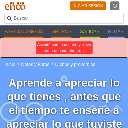
INICIAR SESION
PAREJA / AMIGOS
GRUPOS
SALIDAS
NOTAS
Accedé con tu usuario y clave
o crea una cuenta gratis.
Inicio
Notas y Foros
Dichos y proverbios
Aprende a apreciar lo
que tienes , antes que
el tiempo te enseñe a
apreciar lo que tuviste