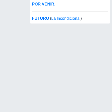
POR VENIR.
FUTURO
(
La Incondicional
)