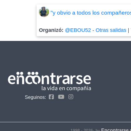
"y obvio a todos los compañeros
Organizó:
@EBOU52
-
Otras salidas
|
Seguinos:
Encontrarse
1998 - 2026- by