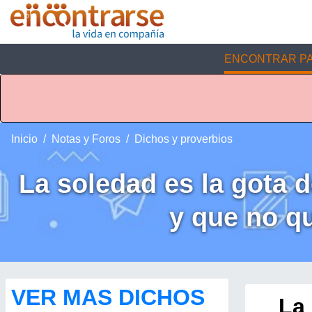
ENCONTRAR PA
Inicio
Notas y Foros
Dichos y proverbios
La soledad es la gota d
y que no qu
VER MAS DICHOS
La 