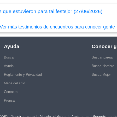
 que estuvieron para tal festejo" (27/06/2026)
Ver más testimonios de encuentros para conocer gente
Ayuda
Conocer g
Buscar
Buscar pareja
Ayuda
Busca Hombre
Reglamento y Privacidad
Busca Mujer
Mapa del sitio
Contacto
Prensa
.com
-
"Inspirados en la Alegría, el Amor, la Amistad y el Respeto, moti