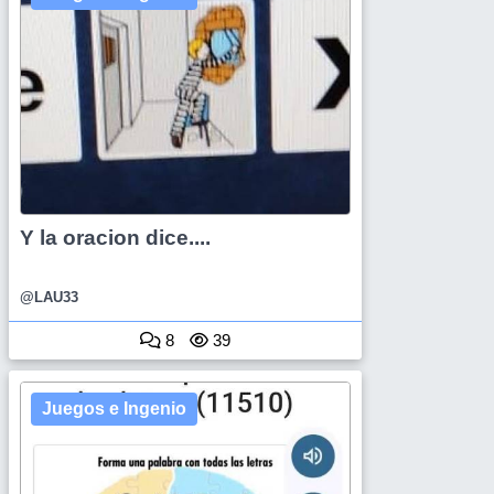
Y la oracion dice....
@LAU33
8
39
Juegos e Ingenio