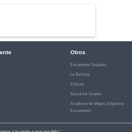
ente
Otros
Encuentros Grupales
La ReVista
EnQués
Buscá los Grupos
Academia de Magos (Organizar
Encuentros)
vamos a la gente a que sea feliz."