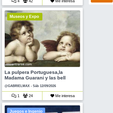
4
42
Me interesa
Museos y Expo
La pulpera Portuguesa,la
Madama Guarani y las bell
@GABRIELMAX
- Sáb 12/09/2026
1
24
Me interesa
Juegos e Ingenio