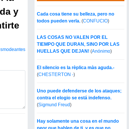
ida y
Cada cosa tiene su belleza, pero no
todos pueden verla.
(
CONFUCIO
)
tirte
LAS COSAS NO VALEN POR EL
TIEMPO QUE DURAN, SINO POR LAS
ismodeantes
HUELLAS QUE DEJAN!
(
Anónimo
)
El silencio es la rèplica màs aguda.-
(
CHESTERTON -
)
Uno puede defenderse de los ataques;
contra el elogio se está indefenso.
(
Sigmund Freud
)
Hay solamente una cosa en el mundo
peor que hablen de ti, y es que no