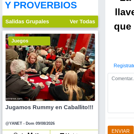
Y PROVERBIOS
llav
Salidas Grupales
Ver Todas
que 
Juegos
Registrat
Jugamos Rummy en Caballito!!!
@YANET
- Dom 09/08/2026
ENVIAR