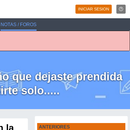
INICIAR SESION
NOTAS / FOROS
año que dejaste prendida
te solo.....
n la
ANTERIORES