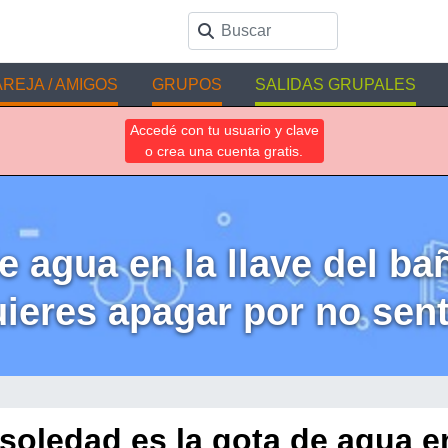
REJA / AMIGOS
GRUPOS
SALIDAS GRUPALES
Accedé con tu usuario y clave
o crea una cuenta gratis.
e agua en la llave del b
ieres apagar por no sentir
soledad es la gota de agua e