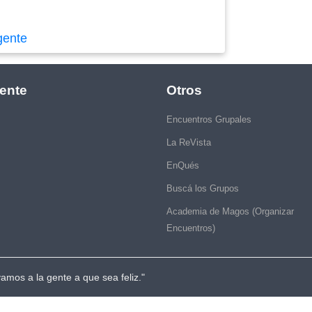
gente
ente
Otros
Encuentros Grupales
La ReVista
EnQués
Buscá los Grupos
Academia de Magos (Organizar
Encuentros)
vamos a la gente a que sea feliz."