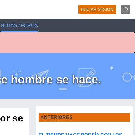
INICIAR SESION
NOTAS / FOROS
ce hombre se hace.
or se
ANTERIORES