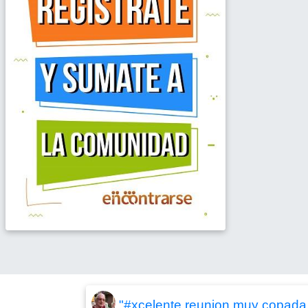
"#xcelente reunion muy copada 