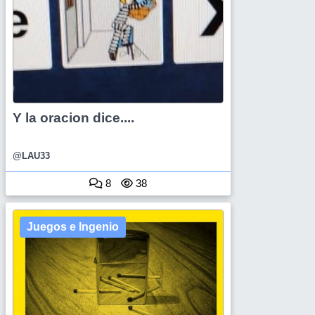
Y la oracion dice....
@LAU33
8
38
Juegos e Ingenio