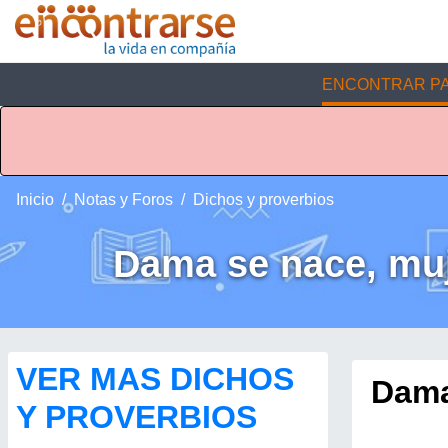
ENCONTRAR PA
Inicio
Notas y Foros
Dichos y proverbios
Dama se nace, muj
VER MAS DICHOS
Dama
Y PROVERBIOS