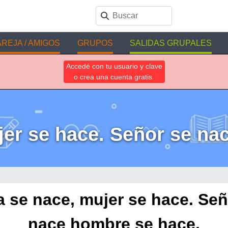
REJA / AMIGOS
GRUPOS
SALIDAS GRUPALES
Accedé con tu usuario y clave
o crea una cuenta gratis.
er se hace. Señor se na
 se nace, mujer se hace. Señ
nace hombre se hace.