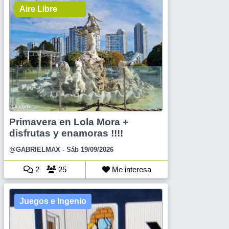
Aire Libre
Primavera en Lola Mora +
disfrutas y enamoras !!!!
@GABRIELMAX
- Sáb 19/09/2026
2
25
Me interesa
Juegos e Ingenio