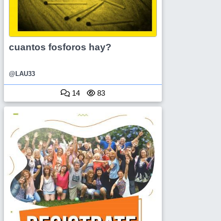
cuantos fosforos hay?
@LAU33
14
83