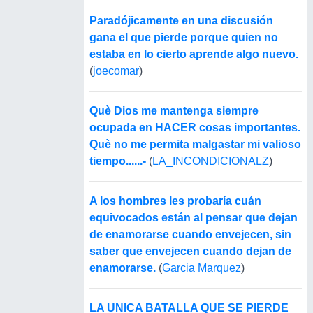
Paradójicamente en una discusión
gana el que pierde porque quien no
estaba en lo cierto aprende algo nuevo.
(
joecomar
)
Què Dios me mantenga siempre
ocupada en HACER cosas importantes.
Què no me permita malgastar mi valioso
tiempo......-
(
LA_INCONDICIONALZ
)
A los hombres les probaría cuán
equivocados están al pensar que dejan
de enamorarse cuando envejecen, sin
saber que envejecen cuando dejan de
enamorarse.
(
Garcia Marquez
)
LA UNICA BATALLA QUE SE PIERDE