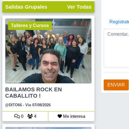
Salidas Grupales
Ver Todas
Registrat
Talleres y Cursos
ENVIAR
BAILAMOS ROCK EN
CABALLITO !
@DITO66
- Vie 07/08/2026
0
4
Me interesa