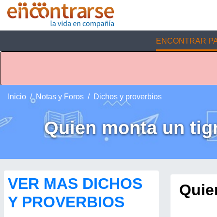
ENCONTRAR PA
Inicio
Notas y Foros
Dichos y proverbios
Quien monta un tigr
VER MAS DICHOS
Quien
Y PROVERBIOS