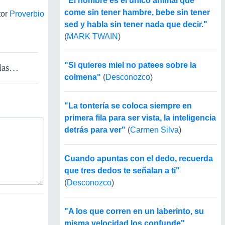
"El hombre es el único animal que
come sin tener hambre, bebe sin tener
tor
Proverbio
sed y habla sin tener nada que decir."
(
MARK TWAIN
)
"Si quieres miel no patees sobre la
ndas…
colmena"
(
Desconozco
)
"La tontería se coloca siempre en
primera fila para ser vista, la inteligencia
detrás para ver"
(
Carmen Silva
)
Cuando apuntas con el dedo, recuerda
que tres dedos te señalan a ti"
(
Desconozco
)
"A los que corren en un laberinto, su
misma velocidad los confunde"