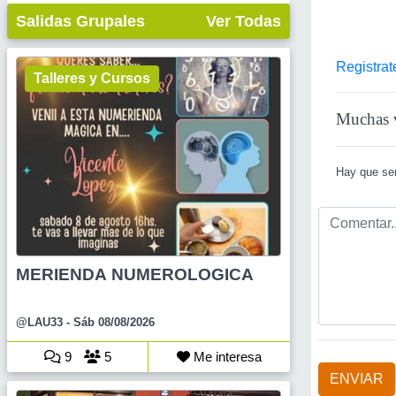
Salidas Grupales
Ver Todas
Registrat
Talleres y Cursos
Muchas v
Hay que ser
MERIENDA NUMEROLOGICA
@LAU33
- Sáb 08/08/2026
9
5
Me interesa
ENVIAR