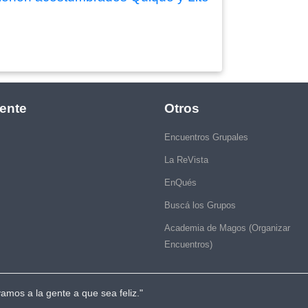
ente
Otros
Encuentros Grupales
La ReVista
EnQués
Buscá los Grupos
Academia de Magos (Organizar
Encuentros)
vamos a la gente a que sea feliz."