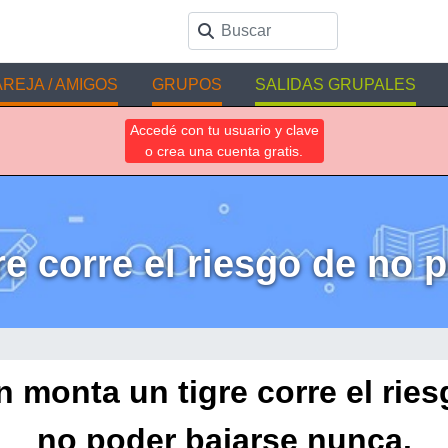
REJA / AMIGOS
GRUPOS
SALIDAS GRUPALES
Accedé con tu usuario y clave
o crea una cuenta gratis.
e corre el riesgo de no 
 monta un tigre corre el rie
no poder bajarse nunca.