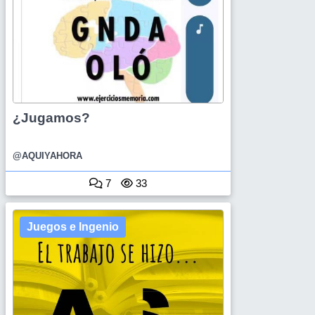
¿Jugamos?
@AQUIYAHORA
7
33
Juegos e Ingenio