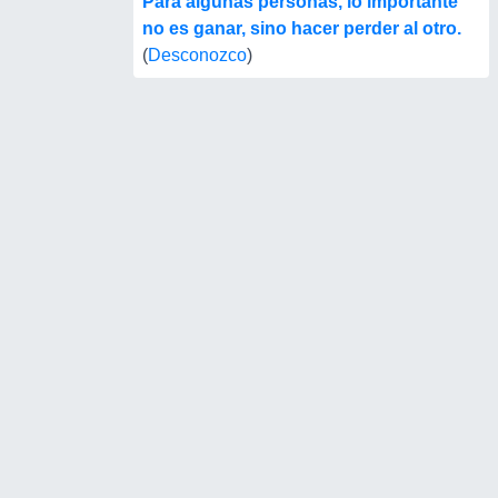
Para algunas personas, lo importante
no es ganar, sino hacer perder al otro.
(
Desconozco
)