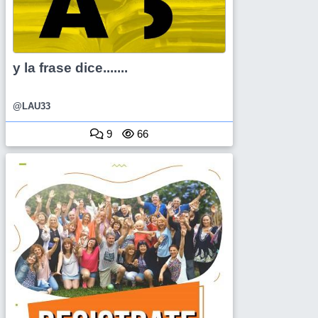
y la frase dice.......
@LAU33
9
66