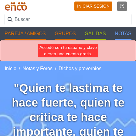
INICIAR SESION
PAREJA / AMIGOS
GRUPOS
SALIDAS
NOTAS
Accedé con tu usuario y clave
o crea una cuenta gratis.
Inicio
Notas y Foros
Dichos y proverbios
"Quien te lastima te
hace fuerte, quien te
critica te hace
importante, quien te