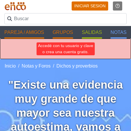
INICIAR SESION
PAREJA / AMIGOS
GRUPOS
SALIDAS
NOTAS
Accedé con tu usuario y clave
o crea una cuenta gratis.
Inicio
Notas y Foros
Dichos y proverbios
"Existe una evidencia
muy grande de que
mayor sea nuestra
autoestima, vamos a