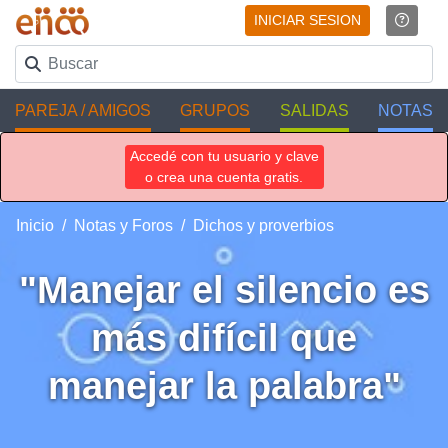
INICIAR SESION
PAREJA / AMIGOS
GRUPOS
SALIDAS
NOTAS
Accedé con tu usuario y clave
o crea una cuenta gratis.
Inicio
Notas y Foros
Dichos y proverbios
"Manejar el silencio es
más difícil que
manejar la palabra"