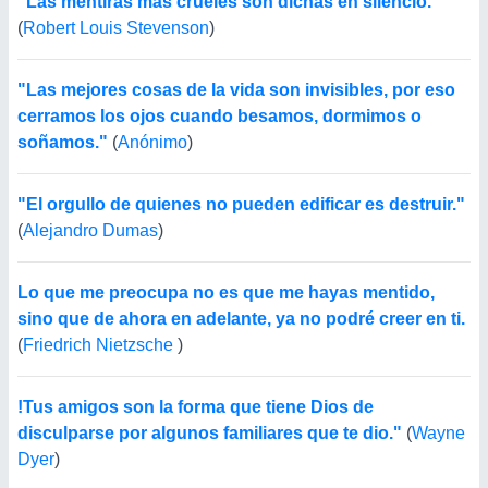
"Las mentiras más crueles son dichas en silencio."
(
Robert Louis Stevenson
)
"Las mejores cosas de la vida son invisibles, por eso
cerramos los ojos cuando besamos, dormimos o
soñamos."
(
Anónimo
)
"El orgullo de quienes no pueden edificar es destruir."
(
Alejandro Dumas
)
Lo que me preocupa no es que me hayas mentido,
sino que de ahora en adelante, ya no podré creer en ti.
(
Friedrich Nietzsche
)
!Tus amigos son la forma que tiene Dios de
disculparse por algunos familiares que te dio."
(
Wayne
Dyer
)