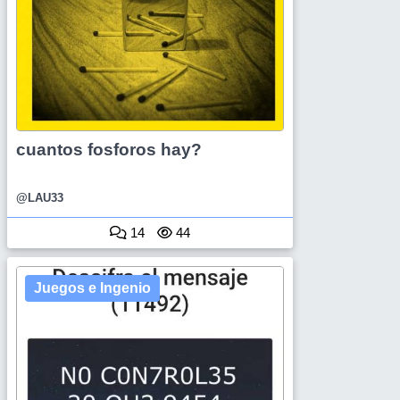
cuantos fosforos hay?
@LAU33
14
44
Juegos e Ingenio