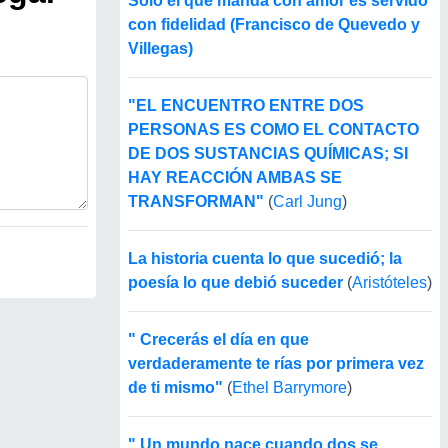
Sólo el que manda con amor es servido
con fidelidad (Francisco de Quevedo y
Villegas)
"EL ENCUENTRO ENTRE DOS
PERSONAS ES COMO EL CONTACTO
DE DOS SUSTANCIAS QUÍMICAS; SI
HAY REACCIÓN AMBAS SE
TRANSFORMAN"
(
Carl Jung
)
La historia cuenta lo que sucedió; la
poesía lo que debió suceder
(
Aristóteles
)
" Crecerás el día en que
verdaderamente te rías por primera vez
de ti mismo"
(
Ethel Barrymore
)
" Un mundo nace cuando dos se