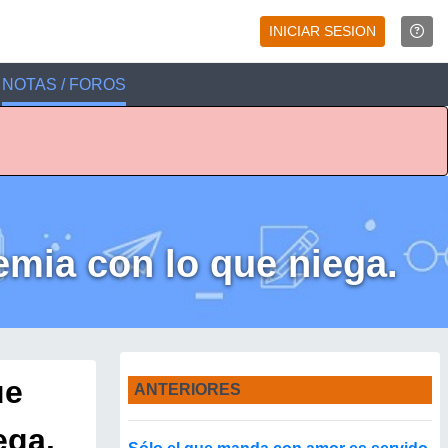
INICIAR SESION
NOTAS / FOROS
emia con lo que niega.
ue
ANTERIORES
ega.