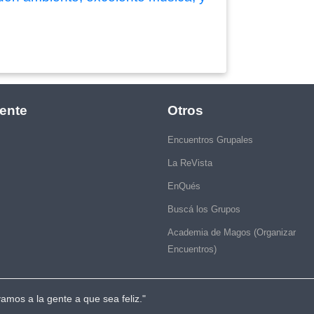
ente
Otros
Encuentros Grupales
La ReVista
EnQués
Buscá los Grupos
Academia de Magos (Organizar
Encuentros)
vamos a la gente a que sea feliz."