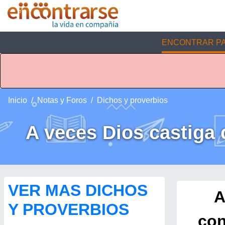
ENCONTRAR PA
Inicio
Notas y Foros
Dichos y proverbios
A veces Dios castiga 
VER MAS DICHOS
A
Y PROVERBIOS
con