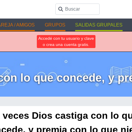
REJA / AMIGOS
GRUPOS
SALIDAS GRUPALES
Accedé con tu usuario y clave
o crea una cuenta gratis.
con lo que concede, y pr
 veces Dios castiga con lo q
cede, y premia con lo que ni