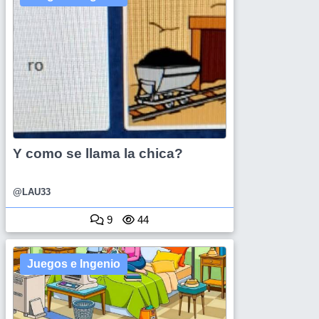
Y como se llama la chica?
@LAU33
9
44
Juegos e Ingenio