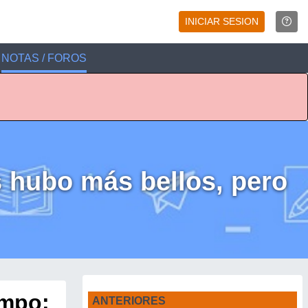
INICIAR SESION
NOTAS / FOROS
 hubo más bellos, pero
empo;
ANTERIORES