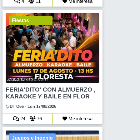
4
11
Me interesa
Fiestas
FERIA'DITO' CON ALMUERZO ,
KARAOKE Y BAILE EN FLOR
@DITO66
- Lun 17/08/2026
24
76
Me interesa
Juegos e Ingenio