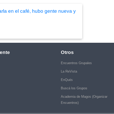
arla en el café, hubo gente nueva y
ente
Otros
Encuentros Grupales
La ReVista
EnQués
Buscá los Grupos
Academia de Magos (Organizar
Encuentros)