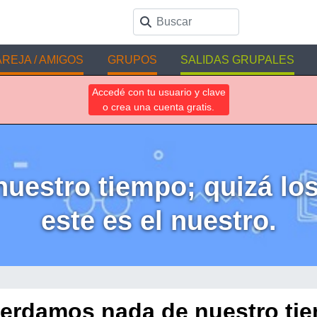
REJA / AMIGOS
GRUPOS
SALIDAS GRUPALES
Accedé con tu usuario y clave
o crea una cuenta gratis.
uestro tiempo; quizá los
este es el nuestro.
erdamos nada de nuestro ti