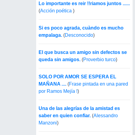
Lo importante es reir !!riamos juntos ......
(
Acción poética
)
Si es poco agrada, cuàndo es mucho
empalaga.
(
Desconocido
)
El que busca un amigo sin defectos se
queda sin amigos.
(
Proverbio turco
)
SOLO POR AMOR SE ESPERA EL
MAÑANA ....
(
Frase pintada en una pared
por Ramos Mejía !
)
Una de las alegrías de la amistad es
saber en quien confiar.
(
Alessandro
Manzoni
)