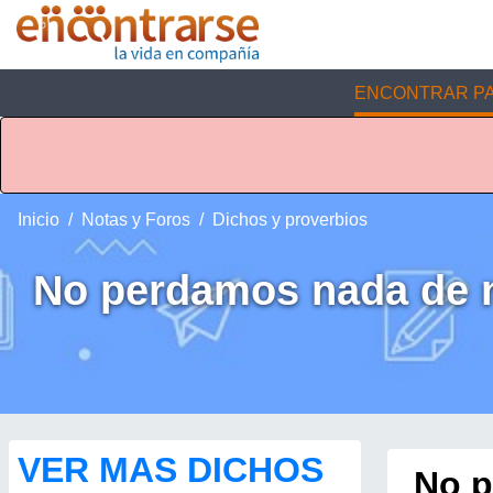
ENCONTRAR PA
Inicio
Notas y Foros
Dichos y proverbios
No perdamos nada de n
VER MAS DICHOS
No p