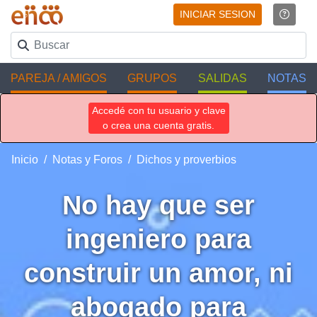
INICIAR SESION
PAREJA / AMIGOS
GRUPOS
SALIDAS
NOTAS
Accedé con tu usuario y clave
o crea una cuenta gratis.
Inicio
Notas y Foros
Dichos y proverbios
No hay que ser
ingeniero para
construir un amor, ni
abogado para