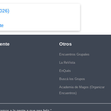
2026)
te
ente
Otros
Encuentros Grupales
La ReVista
EnQués
Buscá los Grupos
Academia de Magos (Organizar
Encuentros)
vamos a la gente a que sea feliz."