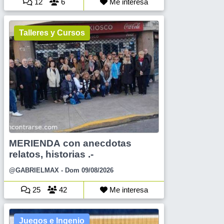
12
6
Me interesa
Talleres y Cursos
MERIENDA con anecdotas
relatos, historias .-
@GABRIELMAX
- Dom 09/08/2026
25
42
Me interesa
Juegos e Ingenio