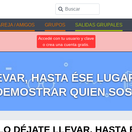
REJA / AMIGOS
GRUPOS
SALIDAS GRUPALES
Accedé con tu usuario y clave
o crea una cuenta gratis.
EVAR, HASTA ÉSE LUGA
DEMOSTRAR QUIEN SOS
LO DÉJATE LLEVAR, HASTA 