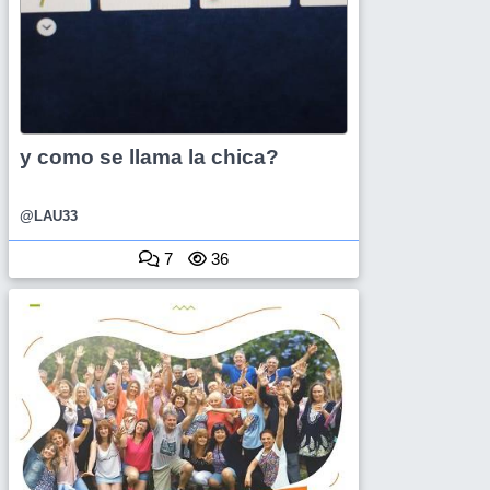
y como se llama la chica?
@LAU33
7
36