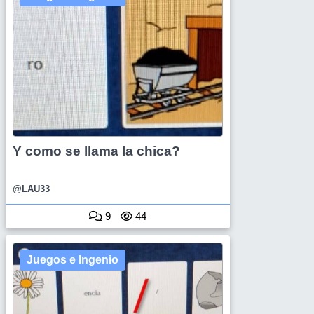
Y como se llama la chica?
@LAU33
9
44
Juegos e Ingenio