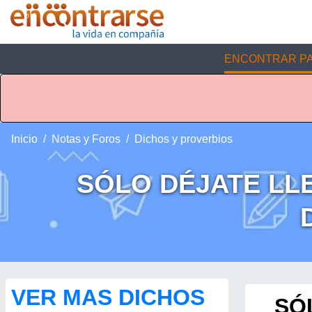
ENCONTRAR PA
Inicio
Notas y Foros
Dichos y proverbios
SÓLO DÉJATE LL
VER MAS DICHOS
SÓ