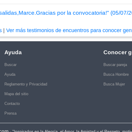
 salidas,Marce.Gracias por la convocatoria!" (05/07/
s
|
Ver más testimonios de encuentros para conocer gen
Ayuda
Conocer g
Buscar
Buscar pareja
Ayuda
Busca Hombre
Reglamento y Privacidad
Busca Mujer
Mapa del sitio
Contacto
Prensa
.com
-
"Inspirados en la Alegría, el Amor, la Amistad y el Respeto, moti