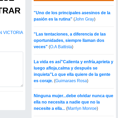
TRAR
"Uno de los principales asesinos de la
pasión es la rutina"
(
John Gray
)
N VICTORIA
"Las tentaciones, a diferencia de las
oportunidades, siempre llaman dos
veces"
(
O.A Battista
)
La vida es así"Calienta y enfría,aprieta y
luego afloja,calma y después se
inquieta"Lo que ella quiere de la gente
es coraje.
(
Guimaraes Rosa
)
Ninguna mujer...debe olvidar nunca que
ella no necesita a nadie que no la
necesite a ella...
(
Marrlyn Monroe
)