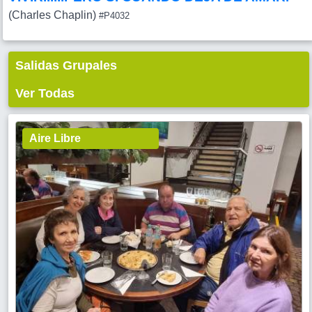
(Charles Chaplin)
#P4032
Salidas Grupales
Ver Todas
Aire Libre