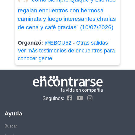
regalan encuentros con hermosa
caminata y luego interesantes charlas
de cena y café gracias" (10/07/2026)
Organizó:
@EBOU52
-
Otras salidas
|
Ver más testimonios de encuentros para
conocer gente
Seguinos:
Ayuda
Buscar