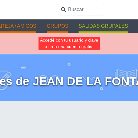
REJA / AMIGOS
GRUPOS
SALIDAS GRUPALES
Accedé con tu usuario y clave
o crea una cuenta gratis.
ses de JEAN DE LA FONT