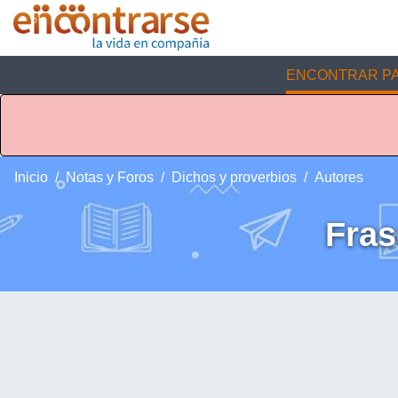
ENCONTRAR PA
Inicio
Notas y Foros
Dichos y proverbios
Autores
Fra