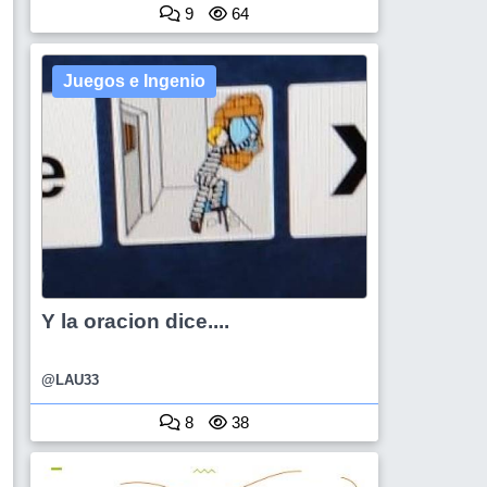
9
64
Juegos e Ingenio
Y la oracion dice....
@LAU33
8
38