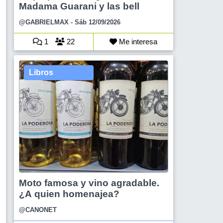
Madama Guarani y las bell
@GABRIELMAX
- Sáb 12/09/2026
1
22
Me interesa
Libros
Moto famosa y vino agradable.
¿A quien homenajea?
@CANONET