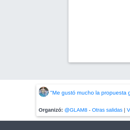
"Me gustó mucho la propuesta g
Organizó:
@GLAM8
-
Otras salidas
|
V