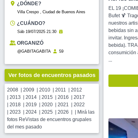
¿DÓNDE?
EL 19 ¡COMI
Villa Crespo , Ciudad de Buenos Aires
Bufet 🍹 Tra
nuestros arti
¿CUÁNDO?
bebidas sin 
Sáb 19/07/2025 21:30
invitar. Ingr
ORGANIZÓ
bebida). TRA
@GABITAGABITA
59
consumición 
...
Ver fotos de encuentros pasados
2008
|
2009
|
2010
|
2011
|
2012
|
2013
|
2014
|
2015
|
2016
|
2017
|
2018
|
2019
|
2020
|
2021
|
2022
|
2023
|
2024
|
2025
|
2026
| |
Mirá las
fotos ReVistas de encuentros grupales
del mes pasado