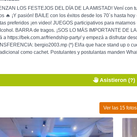
ENZAN LOS FESTEJOS DEL DÍA DE LA AMISTAD! Vení con tus a
gos 🔥 ¡Y pasión! BAILE con los éxitos desde los 70´s hasta h
stas preferidos ¡en video! JUEGOS participativos para matarno
alcohol. BARRA de tragos. ¡SOS LO MÁS IMPORTANTE DE LA FIE
esá a https://bek.com.ar/friendship-party/ y empezá a disfruta
NSFERENCIA: bergio2003.mp (*) El/la que hace stand up o cue
adicional como cachet. Postulantes y postulantas manden Wha
Asistieron (?)
Ver las 15 fotos