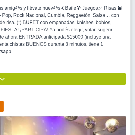
mig@s y llévate nuev@s 💃 Baile🎯 Juegos🎉 Risas 🍔
oy - Pop, Rock Nacional, Cumbia, Reggaetón, Salsa… con
s de risa. (*) BUFET con empanadas, knishes, bohíos,
STA! ¡PARTICIPÁ! Ya podés elegir, votar, sugerir,
r desde ahora ENTRADA anticipada $15000 (incluye una
nta chistes BUENOS durante 3 minutos, tiene 1
tsapp