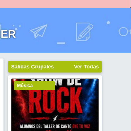
IER
Salidas Grupales
Ver Todas
Música