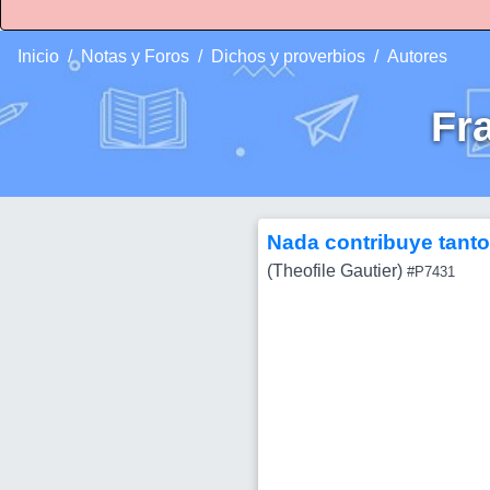
Inicio
Notas y Foros
Dichos y proverbios
Autores
Fr
Nada contribuye tant
(Theofile Gautier)
#P7431