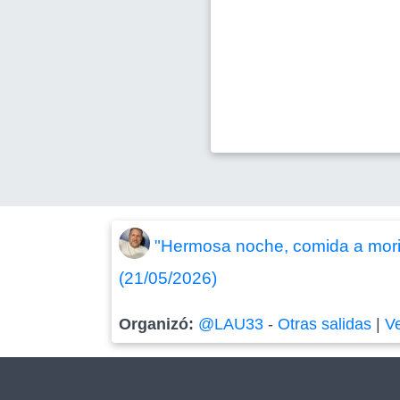
"Hermosa noche, comida a morir
(21/05/2026)
Organizó:
@LAU33
-
Otras salidas
|
V