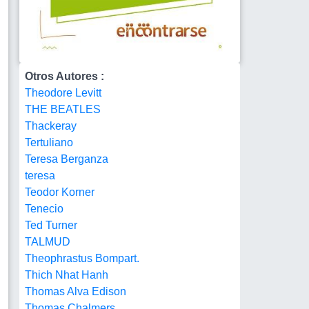
Otros Autores :
Theodore Levitt
THE BEATLES
Thackeray
Tertuliano
Teresa Berganza
teresa
Teodor Korner
Tenecio
Ted Turner
TALMUD
Theophrastus Bompart.
Thich Nhat Hanh
Thomas Alva Edison
Thomas Chalmers