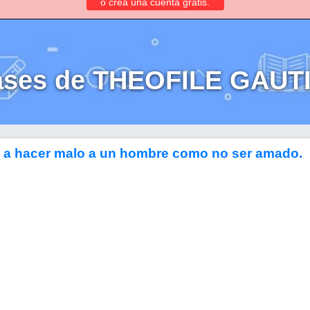
o crea una cuenta gratis.
ases de THEOFILE GAUT
o a hacer malo a un hombre como no ser amado.