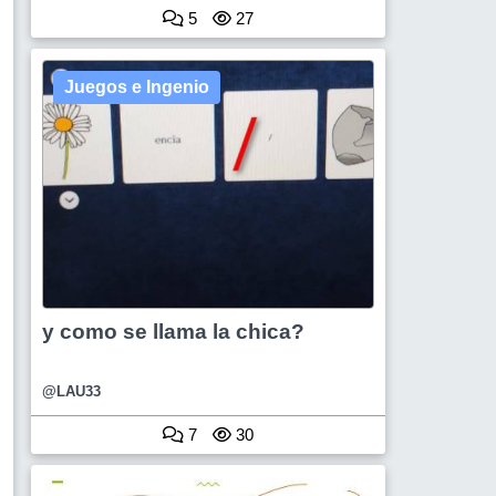
5
27
Juegos e Ingenio
y como se llama la chica?
@LAU33
7
30