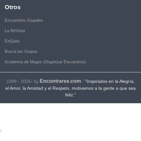
Otros
Encuentros Grupales
La ReVista
EnQués
Buscá los Grupos
Academia de Magos (Organizar Encuentros)
Encontrarse.com
1998 - 2026- by
-
"Inspirados en la Alegría,
el Amor, la Amistad y el Respeto, motivamos a la gente a que sea
feliz."
.