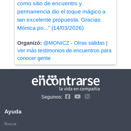
como sitio de encuentro y
permanencia dio el toque mágico a
tan excelente propuesta. Gracias
Mónica po..." (14/03/2026)
Organizó:
@MONICZ
-
Otras salidas
|
Ver más testimonios de encuentros para
conocer gente
Seguinos:
Ayuda
Buscar