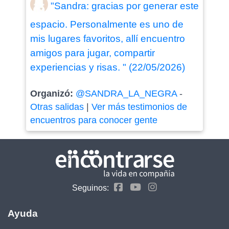
"Sandra: gracias por generar este
espacio. Personalmente es uno de
mis lugares favoritos, allí encuentro
amigos para jugar, compartir
experiencias y risas. " (22/05/2026)
Organizó:
@SANDRA_LA_NEGRA
-
Otras salidas
|
Ver más testimonios de
encuentros para conocer gente
Seguinos:
Ayuda