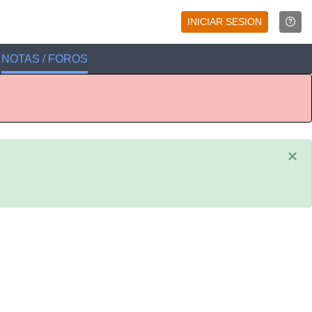
INICIAR SESION
NOTAS / FOROS
×