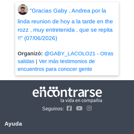
"Gracias Gaby , Andrea por la
linda reunion de hoy a la tarde en the
rozz , muy entretenida , que se repita
!!" (07/06/2026)
Organizó:
@GABY_LACOLO21
-
Otras
salidas
|
Ver más testimonios de
encuentros para conocer gente
Seguinos:
Ayuda