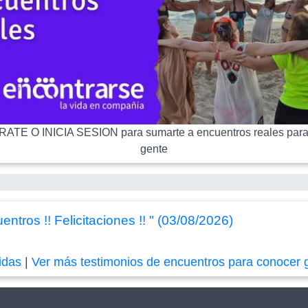
ATE O INICIA SESION para sumarte a encuentros reales para
gente
ntros !! Felicitaciones !! " (03/08/2026)
idas
|
Ver más testimonios de encuentros para conocer 