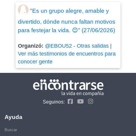
"Es un grupo alegre, amable y
divertido, dónde nunca faltan motivos
para festejar la vida. 😊" (27/06/2026)
Organizó:
@EBOU52
-
Otras salidas
|
Ver más testimonios de encuentros para
conocer gente
Seguinos:
Ayuda
Buscar