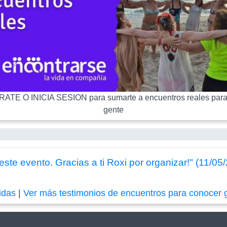
ATE O INICIA SESION para sumarte a encuentros reales para
gente
ste evento. Gracias a ti Roxi por organizar!" (11/05
idas
|
Ver más testimonios de encuentros para conocer 