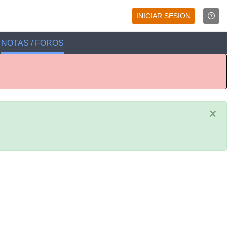
INICIAR SESION
NOTAS / FOROS
×